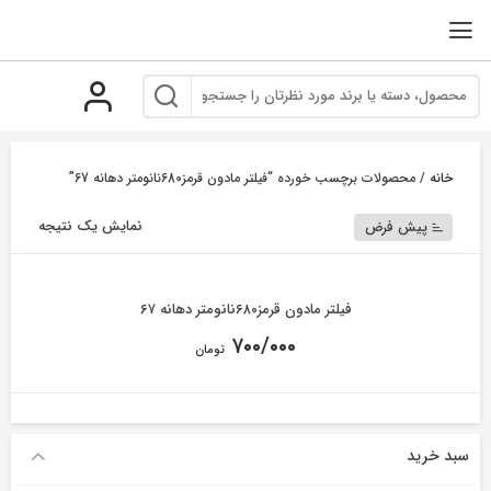
رو
ه
حتوا
خانه
/ محصولات برچسب خورده “فیلتر مادون قرمز680نانومتر دهانه 67”
نمایش یک نتیجه
پیش فرض
فیلتر مادون قرمز۶۸۰نانومتر دهانه ۶۷
۷۰۰/۰۰۰
تومان
سبد خرید