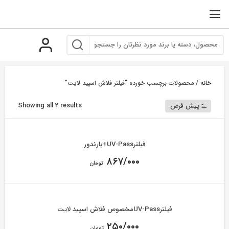
رو
ه
حتوا
خانه
/ محصولات برچسب خورده “فیلتر فلاش اسپید لایت”
Showing all 2 results
پیش فرض
فیلترUV-Pass+بارندور
۸۶۷/۰۰۰
تومان
فیلترUV-Passمخصوص فلاش اسپید لایت
۲۵۰/۰۰۰
تومان