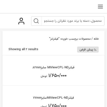
رو
ه
حتوا
خانه
/ محصولات برچسب خورده “فیلترلنز”
Showing all 2 results
پیش فرض
فیلترMiViewCPL-ND سایز82mm
۱/۶۵۰/۰۰۰
تومان
فیلترMiViewCPL-NDسایز77mm
۱/۷۵۰/۰۰۰
تومان