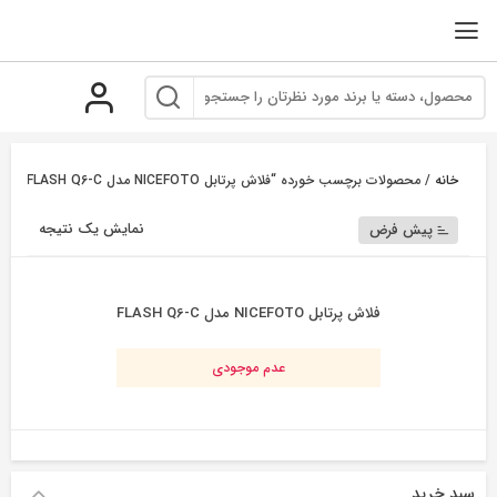
رو
ه
حتوا
خانه
/ محصولات برچسب خورده “فلاش پرتابل NICEFOTO مدل FLASH Q6-C”
نمایش یک نتیجه
پیش فرض
فلاش پرتابل NICEFOTO مدل FLASH Q6-C
عدم موجودی
سبد خرید