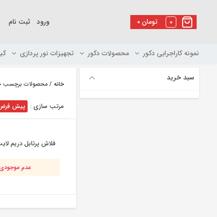
رو
ه
0
تومان
۰
ورود
ثبت نام
حتوا
نمونه کاراجرایی دکور
محصولات دکور
تجهیزات نور پردازی
کی
سبد خرید
خانه
/ محصولات برچسب خور
مرتب سازی :
پیش فرض
فلاش پرتابل دریم لایت -600
عدم موجودی