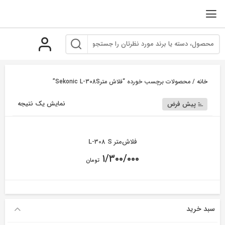
رو
ه
حتوا
خانه
/ محصولات برچسب خورده “فلاش مترSekonic L-308S”
نمایش یک نتیجه
پیش فرض
فلاش‌متر L-308 S
۱/۳۰۰/۰۰۰
تومان
سبد خرید