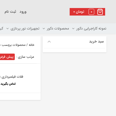
رو
ه
0
تومان
۰
ورود
ثبت نام
حتوا
نمونه کاراجرایی دکور
محصولات دکور
تجهیزات نور پردازی
کی
سبد خرید
خانه
/ محصولات برچسب خورده 
مرتب سازی :
پیش فرض
فلات فیلمبرداری S60s
تماس بگیرید