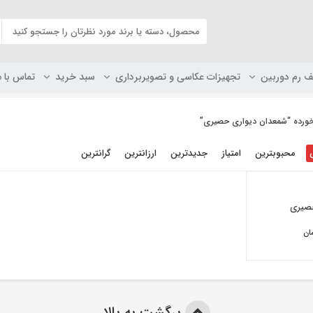
ف رم دوربین
تجهیزات عکاسی و تصویربرداری
سبد خرید
تماس با م
رده “شمعدان دیواری حصیری”
محبوبترین
امتیاز
جدیدترین
ارزانترین
گرانترین
صیری
ان
برگشت به بالا