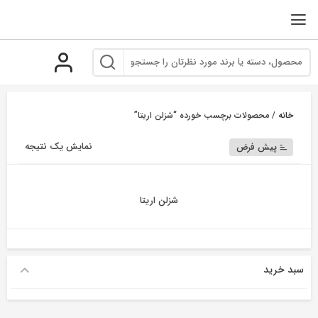
رو
ه
حتوا
خانه
/ محصولات برچسب خورده “شزلن اریتا”
نمایش یک نتیجه
پیش فرض
شزلن اریتا
سبد خرید