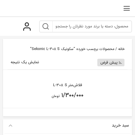
رو
ه
حتوا
خانه
/ محصولات برچسب خورده “سکونیک Sekonic L-308 S”
نمایش یک نتیجه
پیش فرض
فلاش‌متر L-308 S
۱/۳۰۰/۰۰۰
تومان
سبد خرید