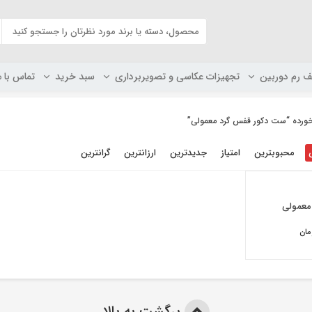
ف رم دوربین
تجهیزات عکاسی و تصویربرداری
سبد خرید
تماس با م
رده “ست دکور قفس گرد معمولی”
محبوبترین
امتیاز
جدیدترین
ارزانترین
گرانترین
معمولی
مان
برگشت به بالا