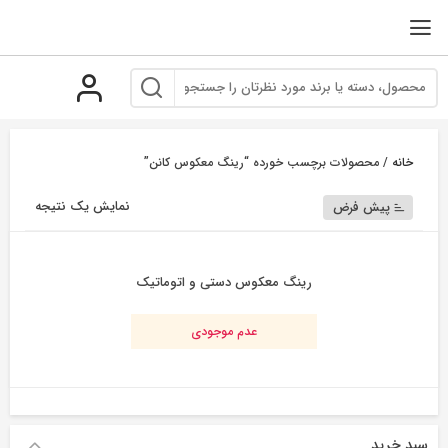
رو
ه
حتوا
خانه
/ محصولات برچسب خورده “رینگ معکوس کانن”
نمایش یک نتیجه
پیش فرض
رینگ معکوس دستی و اتوماتیک
عدم موجودی
سبد خرید