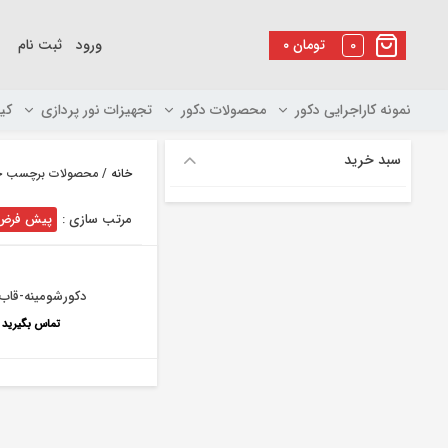
رو
ه
0
تومان
۰
ورود
ثبت نام
حتوا
نمونه کاراجرایی دکور
محصولات دکور
تجهیزات نور پردازی
کی
سبد خرید
خانه
/ محصولات برچسب خور
مرتب سازی :
پیش فرض
دکورشومینه-قاب-
تماس بگیرید