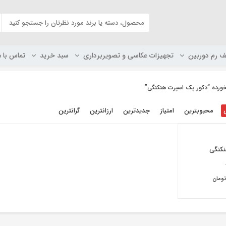
ف رم دوربین
تجهیزات عکاسی و تصویربرداری
سبد خرید
تماس با م
رده “دکور پک اسپرت هنکنگی”
محبوبترین
امتیاز
جدیدترین
ارزانترین
گرانترین
نکنگی
Origina
pric
was
تومان
۴/۹۵۰/۰۰ تومان.
C
ومان.