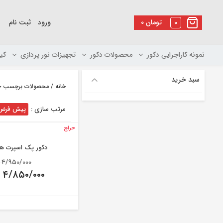
رو
ه
0
تومان
۰
ورود
ثبت نام
حتوا
نمونه کاراجرایی دکور
محصولات دکور
تجهیزات نور پردازی
کی
سبد خرید
خانه
/ محصولات برچسب خو
مرتب سازی :
پیش فرض
حراج
دکور پک اسپرت ه
l
۴/۹۵۰/۰۰۰
e
۴/۸۵۰/۰۰۰
:
۰
urrent
price
is:
۴/۸۵۰/۰۰۰ ت