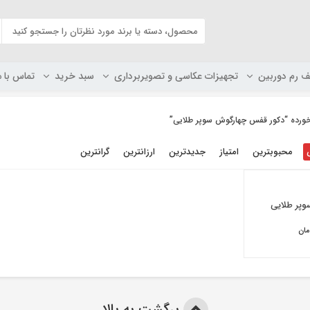
ف رم دوربین
تجهیزات عکاسی و تصویربرداری
سبد خرید
تماس با م
ده “دکور قفس چهارگوش سوپر طلایی”
محبوبترین
امتیاز
جدیدترین
ارزانترین
گرانترین
پر طلایی
مان
برگشت به بالا