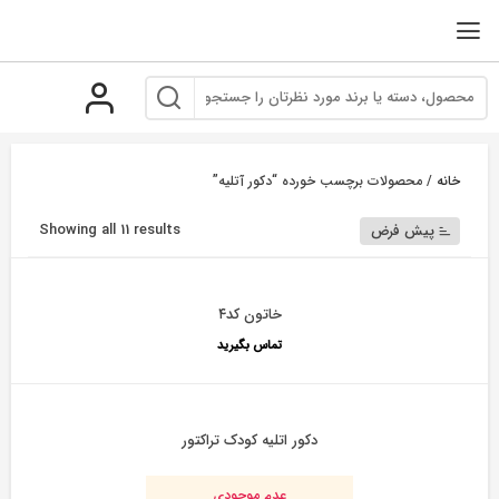
رو
ه
حتوا
خانه
/ محصولات برچسب خورده “دکور آتلیه”
Showing all 11 results
پیش فرض
خاتون کد۴
تماس بگیرید
دکور اتلیه کودک تراکتور
عدم موجودی