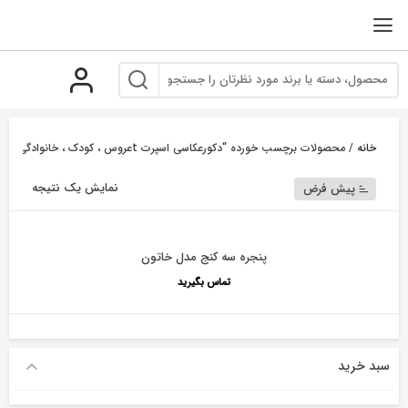
رو
ه
حتوا
خانه
/ محصولات برچسب خورده “دکورعکاسی اسپرت tعروس ، کودک ، خانوادگی”
نمایش یک نتیجه
پیش فرض
پنجره سه کنج مدل خاتون
تماس بگیرید
سبد خرید