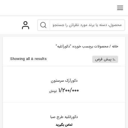
رو
ه
حتوا
خانه
/ محصولات برچسب خورده “دکورآتلیه”
Showing all 5 results
پیش فرض
دکورآرک سرستون
۱/۲۰۰/۰۰۰
تومان
دکوراتلیه طرح صبا
تماس بگیرید