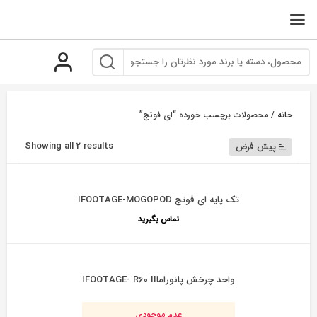
رو
ه
حتوا
خانه
/ محصولات برچسب خورده “ای فوتج”
Showing all 2 results
پیش فرض
تک پایه ای فوتج IFOOTAGE-MOGOPOD
تماس بگیرید
واحد چرخش پانوراماIFOOTAGE- R60 II
عدم موجودی