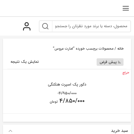
رو
ه
حتوا
خانه
/ محصولات برچسب خورده “امارت عروس”
نمایش یک نتیجه
پیش فرض
حراج
دکور پک اسپرت هنکنگی
Original
۴/۹۵۰/۰۰۰
price
۴/۸۵۰/۰۰۰
was:
تومان
۴/۹۵۰/۰۰۰ تومان.
Current
price
is:
۴/۸۵۰/۰۰۰ تومان.
سبد خرید