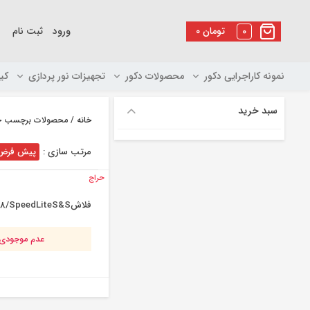
رو
ه
0
تومان
۰
ورود
ثبت نام
حتوا
نمونه کاراجرایی دکور
محصولات دکور
تجهیزات نور پردازی
کی
سبد خرید
خانه
/ محصولات برچسب خورده
مرتب سازی :
پیش فرض
حراج
فلاشTT660 GN58/SpeedLiteS&S
عدم موجودی