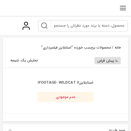
رو
ه
حتوا
خانه
/ محصولات برچسب خورده “استابلایزر فیلمبرداری”
نمایش یک نتیجه
پیش فرض
استابلایزرIFOOTAGE- WILDCAT II
عدم موجودی
سبد خرید