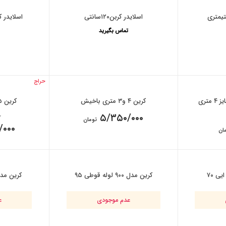
اسلایدر کربن۱۲۰سانتی
اسلایدر کربن۵۰ سا
تماس بگیرید
حراج
تری
کرین ۴ و۳ متری باخیش
کرین ۵ و۴متری باخیش
Origin
۰
۵/۳۵۰/۰۰۰
تومان
pri
/۰۰۰
ان
wa
۱۶۵ تومان.
C
کرین مدل ۹۰۰ لوله قوطی ۹۵
کرین مدل۸۰۰ سه گوش 
عدم موجودی
ع